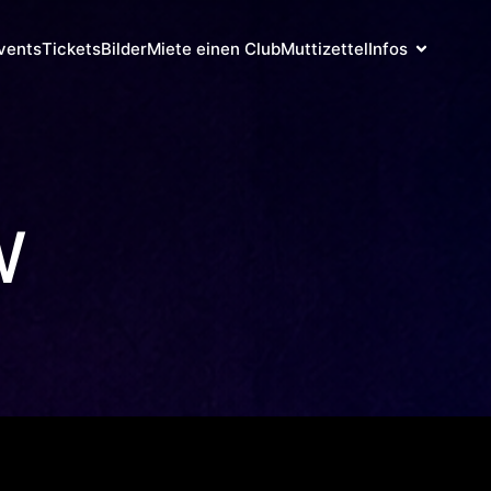
vents
Tickets
Bilder
Miete einen Club
Muttizettel
Infos
W