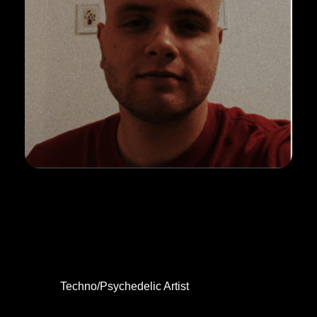
BACHUS
Techno/Psychedelic Artist
https://on.soundcloud.com/yk3EgLq6rYxeSnx