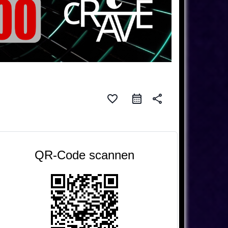
favorite_border
share
QR-Code scannen