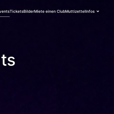
vents
Tickets
Bilder
Miete einen Club
Muttizettel
Infos
ts