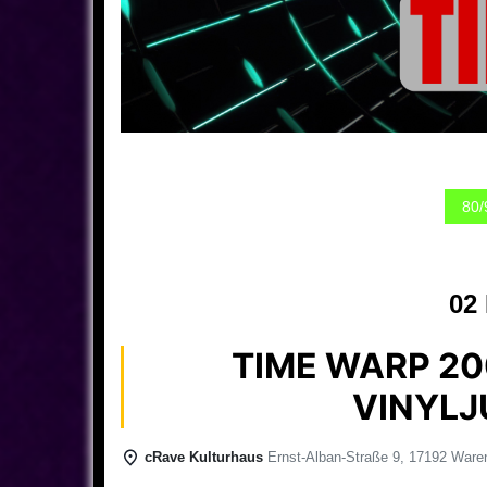
80/
02
TIME WARP 20
VINYLJ
cRave Kulturhaus
Ernst-Alban-Straße 9, 17192 Waren