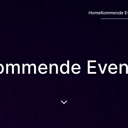
Home
Kommende E
ommende Even