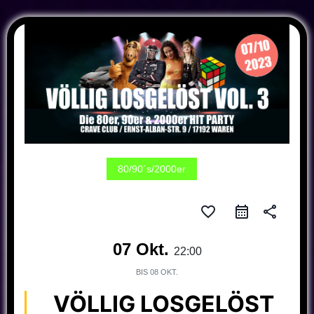
80/90´s/2000er
favorite_border
share
07 Okt.
22:00
BIS
08 OKT.
VÖLLIG LOSGELÖST