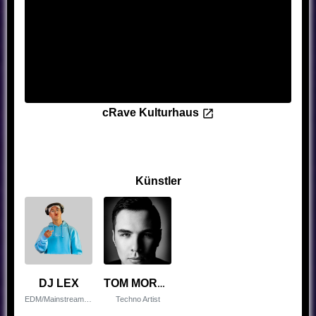
cRave Kulturhaus
Künstler
DJ LEX
TOM MORELLE
EDM/Mainstream Artist
Techno Artist