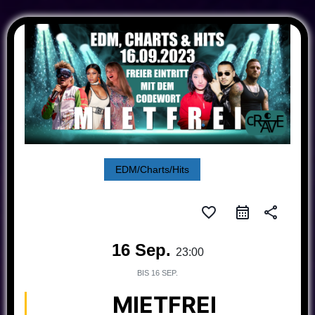
EDM/Charts/Hits
favorite_border
share
16 Sep.
23:00
BIS
16 SEP.
MIETFREI