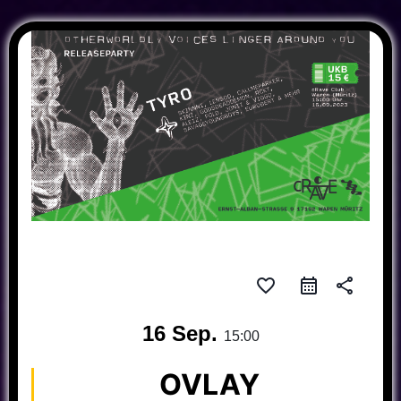
favorite_border
share
16 Sep.
15:00
OVLAY