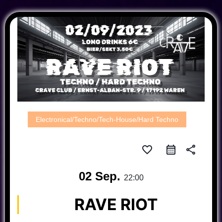
Electronical/Techno/Tech-House/Hard Techno
favorite_border
share
02 Sep.
22:00
RAVE RIOT