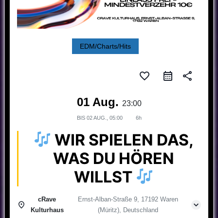
EDM/Charts/Hits
favorite_border
share
01 Aug.
23:00
BIS
02 AUG., 05:00
6h
WIR SPIELEN DAS,
WAS DU HÖREN
WILLST
cRave
Ernst-Alban-Straße 9, 17192 Waren
Kulturhaus
(Müritz), Deutschland