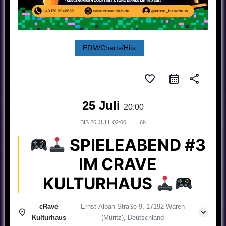
EDM/Charts/Hits
favorite_border
share
25 Juli
20:00
BIS
26 JULI, 02:00
6h
SPIELEABEND #3
IM CRAVE
KULTURHAUS
cRave
Ernst-Alban-Straße 9, 17192 Waren
Kulturhaus
(Müritz), Deutschland