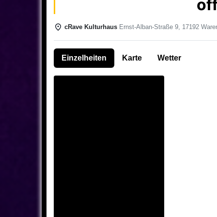
of
cRave Kulturhaus
Ernst-Alban-Straße 9, 17192 Waren
Einzelheiten
Karte
Wetter