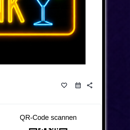
favorite_border
share
QR-Code scannen