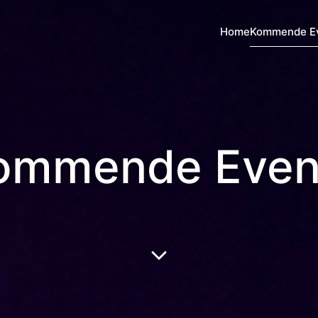
Home
Kommende E
ommende Even