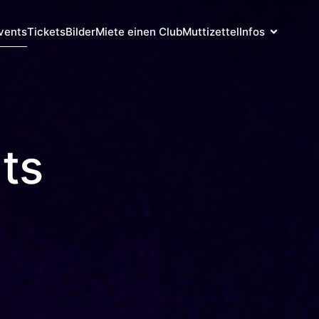
vents
Tickets
Bilder
Miete einen Club
Muttizettel
Infos
ts