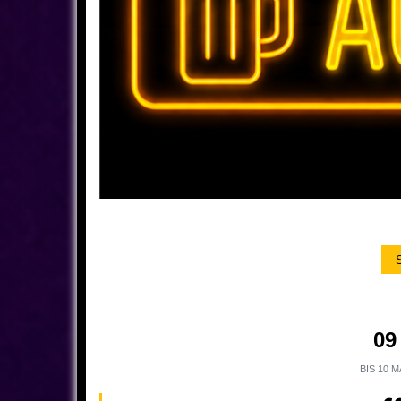
09
BIS
10 M