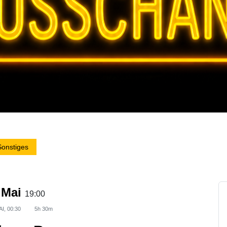
Sonstiges
 Mai
19:00
AI, 00:30
5h 30m