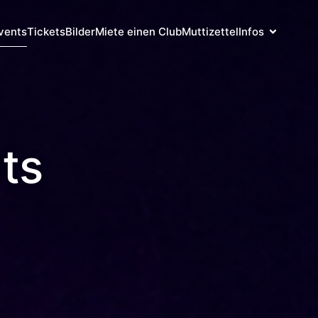
vents
Tickets
Bilder
Miete einen Club
Muttizettel
Infos
ts