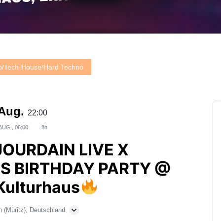
no/Tech-House/Hard Techno
 Aug.
22:00
AUG., 06:00
8h
JOURDAIN LIVE X
S BIRTHDAY PARTY @
Kulturhaus
 (Müritz), Deutschland