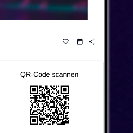
favorite_border
share
QR-Code scannen