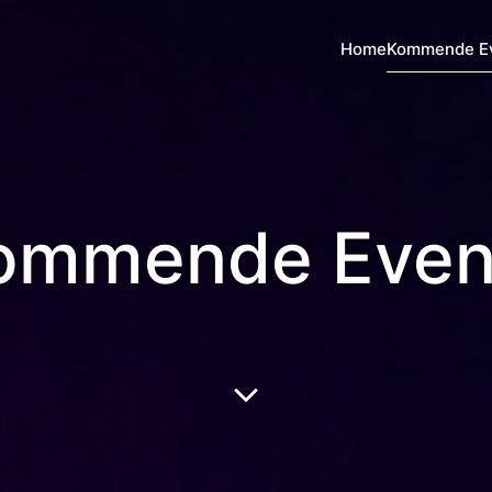
Home
Kommende E
ommende Even