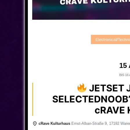
Electronical/Tech
15
BIS
16 
JETSET 
SELECTEDNOOB’
cRAVE 
cRave Kulturhaus
Ernst-Alban-Straße 9, 17192 Waren