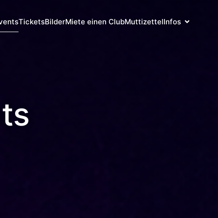
vents
Tickets
Bilder
Miete einen Club
Muttizettel
Infos
ts