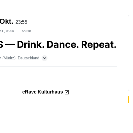
 Okt.
23:55
KT., 05:00
5h 5m
— Drink. Dance. Repeat.
 (Müritz), Deutschland
cRave Kulturhaus