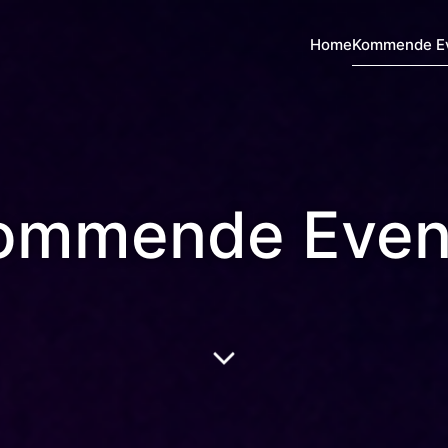
Home
Kommende E
ommende Even