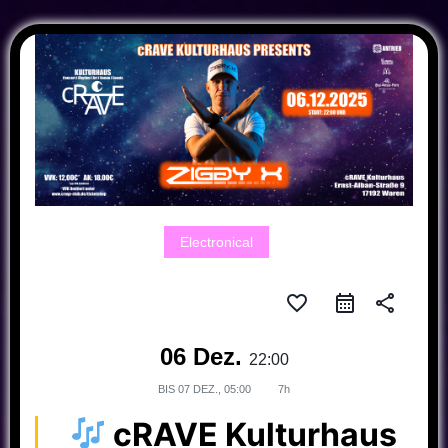
Electronical
favorite_border
share
06 Dez.
22:00
BIS
07 DEZ., 05:00
7h
cRAVE Kulturhaus