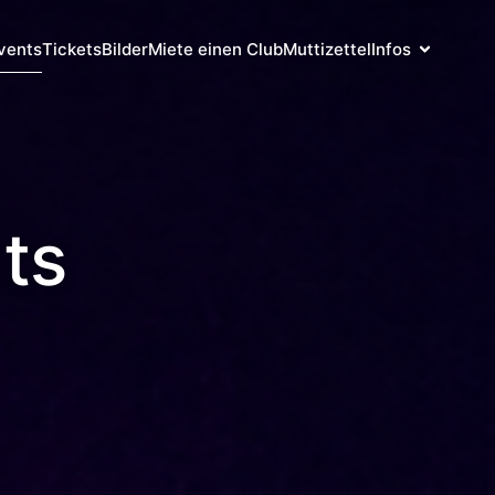
vents
Tickets
Bilder
Miete einen Club
Muttizettel
Infos
ts