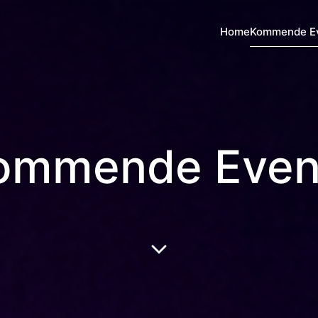
Home
Kommende E
ommende Even