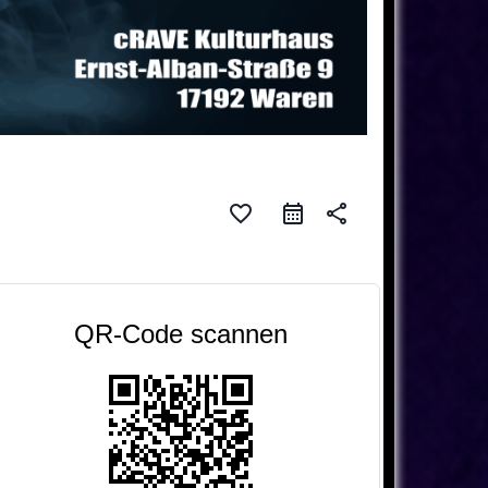
favorite_border
share
QR-Code scannen