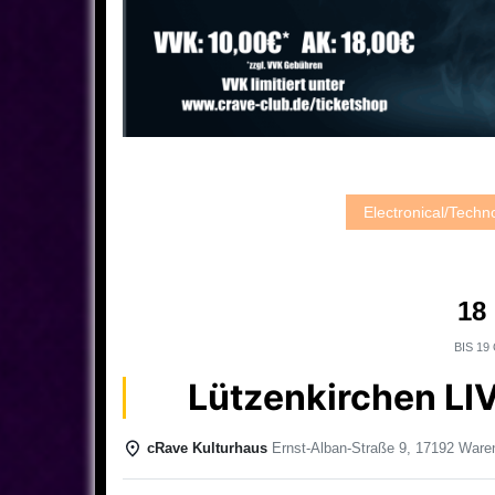
Electronical/Tech
18
BIS
19 
Lützenkirchen LI
cRave Kulturhaus
Ernst-Alban-Straße 9, 17192 Waren