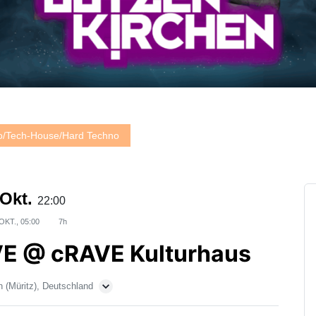
no/Tech-House/Hard Techno
 Okt.
22:00
OKT., 05:00
7h
VE @ cRAVE Kulturhaus
 (Müritz), Deutschland