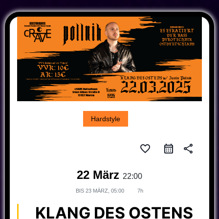
Hardstyle
favorite_border
share
22 März
22:00
BIS
23 MÄRZ, 05:00
7h
KLANG DES OSTENS