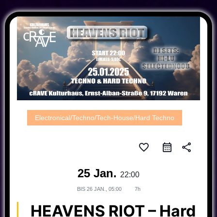
Electronical/Techno/Tech-House/Hard Techno
favorite_border
share
25 Jan.
22:00
BIS
26 JAN., 05:00
7h
HEAVENS RIOT – Hard