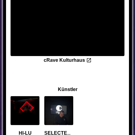
cRave Kulturhaus
Künstler
HI-LU
SELECTEDNOOB