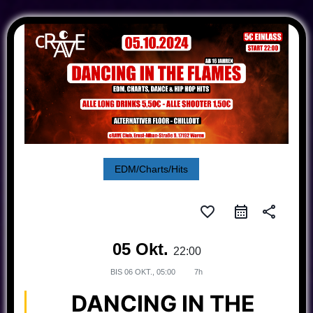
EDM/Charts/Hits
favorite_border
share
05 Okt.
22:00
BIS
06 OKT., 05:00
7h
DANCING IN THE