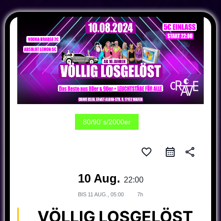
80/90´s/2000er
favorite_border
share
10 Aug.
22:00
BIS
11 AUG., 05:00
7h
VÖLLIG LOSGELÖST