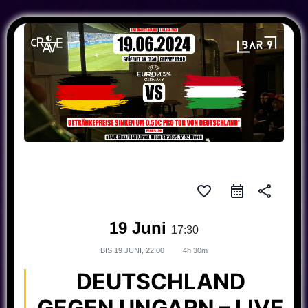
favorite_border
share
19 Juni
17:30
BIS
19 JUNI, 22:00
4h 30m
DEUTSCHLAND
GEGEN UNGARN – LIVE