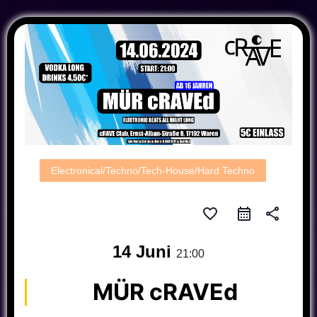
Electronical/Techno/Tech-House/Hard Techno
favorite_border
share
14 Juni
21:00
MÜR cRAVEd