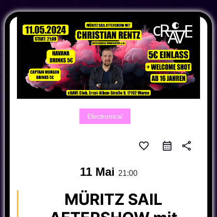
Electronical
favorite_border
share
11 Mai
21:00
MÜRITZ SAIL