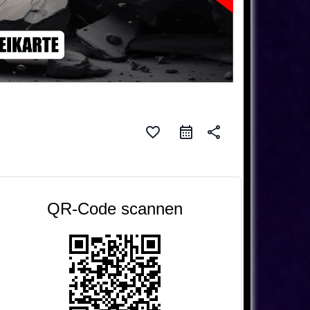
favorite_border
share
QR-Code scannen