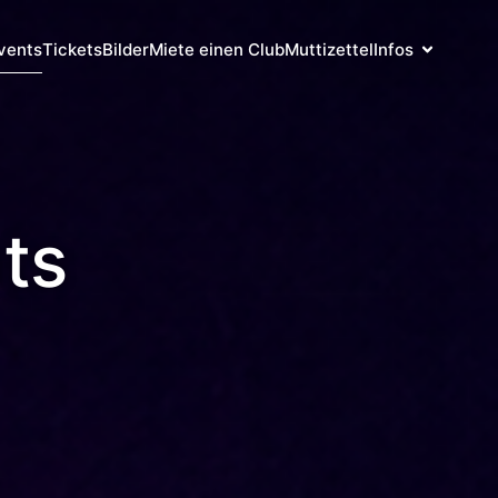
vents
Tickets
Bilder
Miete einen Club
Muttizettel
Infos
ts