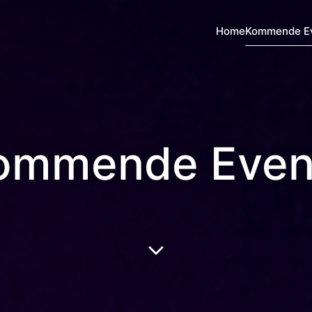
Home
Kommende E
ommende Even