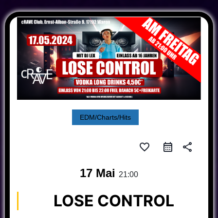
EDM/Charts/Hits
favorite_border
share
17 Mai
21:00
LOSE CONTROL