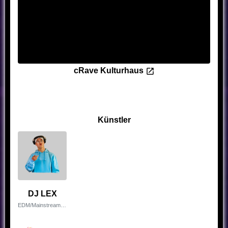
cRave Kulturhaus
Künstler
DJ LEX
EDM/Mainstream Artist